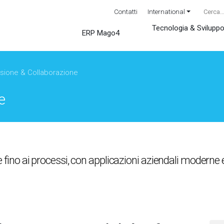
Contatti
International
Tecnologia & Svilupp
ERP Mago4
isione & Collaborazione
e
one fino ai processi, con applicazioni aziendali moderne 