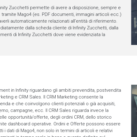
ity Zucchetti permette di avere a disposizione, sempre e
ia tramite Mago4 (es. PDF documenti, immagini articoli ecc.)
averli automaticamente relazionati all’entità di riferimento.
diatamente dalla scheda cliente di Infinity Zucchetti, dalla
enti di Infinity Zucchetti dove viene evidenziata la
nt in Infinity riguardano gli ambiti prevendita, postvendita
rketing e CRM Sales. Il CRM Marketing consente la
ienda e che coinvolgono clienti potenziali o già acquisiti,
demo, campagne, ecc. Il CRM Sales riguarda invece la
lle opportunità/offerte, degli ordini CRM, dello storico
tramite dashboard operative. Ordini e Offerte possono essere
ti i dati di Mago4, non solo in termini di articoli e relativi