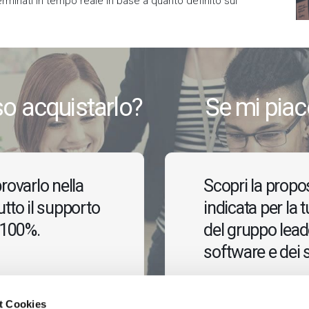
erminati in tempo reale in base a quanto definito sul
o acquistarlo?
Se mi piac
rovarlo nella
Scopri la propo
tutto il supporto
indicata per la 
l 100%.
del gruppo leade
software e dei s
t Cookies