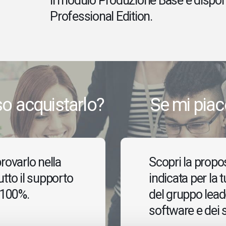
Il modulo Produzione Base è dispon
Professional Edition.
o acquistarlo?
Se mi piac
rovarlo nella
Scopri la propo
tutto il supporto
indicata per la 
l 100%.
del gruppo leade
software e dei s