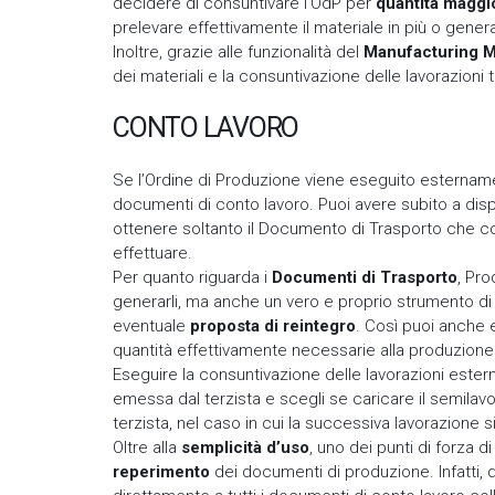
decidere di consuntivare l’OdP per
quantità maggio
prelevare effettivamente il materiale in più o gene
Inoltre, grazie alle funzionalità del
Manufacturing M
dei materiali e la consuntivazione delle lavorazioni tr
CONTO LAVORO
Se l’Ordine di Produzione viene eseguito esterna
documenti di conto lavoro. Puoi avere subito a disp
ottenere soltanto il Documento di Trasporto che con
effettuare.
Per quanto riguarda i
Documenti di Trasporto
, Pr
generarli, ma anche un vero e proprio strumento d
eventuale
proposta di reintegro
. Così puoi anche 
quantità effettivamente necessarie alla produzione o 
Eseguire la consuntivazione delle lavorazioni este
emessa dal terzista e scegli se caricare il semilav
terzista, nel caso in cui la successiva lavorazione s
Oltre alla
semplicità d’uso
, uno dei punti di forza
reperimento
dei documenti di produzione. Infatti, 