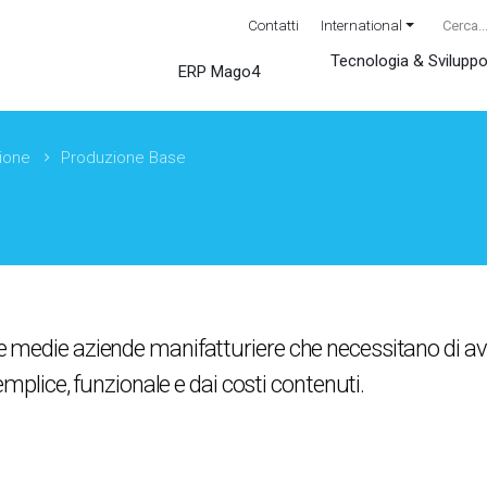
Contatti
International
Tecnologia & Svilupp
ERP Mago4
ione
Produzione Base
 e medie aziende manifatturiere che necessitano di aver
lice, funzionale e dai costi contenuti.