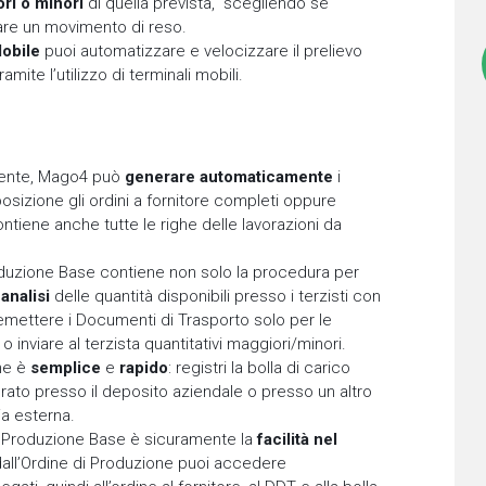
ri o minori
di quella prevista, scegliendo se
rare un movimento di reso.
obile
puoi automatizzare e velocizzare il prelievo
amite l’utilizzo di terminali mobili.
mente, Mago4 può
generare automaticamente
i
osizione gli ordini a fornitore completi oppure
tiene anche tutte le righe delle lavorazioni da
oduzione Base contiene non solo la procedura per
i
analisi
delle quantità disponibili presso i terzisti con
emettere i Documenti di Trasporto solo per le
inviare al terzista quantitativi maggiori/minori.
rne è
semplice
e
rapido
: registri la bolla di carico
orato presso il deposito aziendale o presso un altro
ia esterna.
 di Produzione Base è sicuramente la
facilità nel
dall’Ordine di Produzione puoi accedere