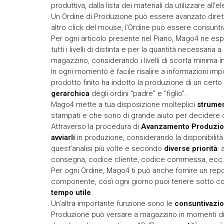
produttiva, dalla lista dei materiali da utilizzare all
Un Ordine di Produzione può essere avanzato dire
altro click del mouse, l’Ordine può essere consunti
Per ogni articolo presente nel Piano, Mago4 ne esplo
tutti i livelli di distinta e per la quantità necessaria
magazzino, considerando i livelli di scorta minima i
In ogni momento è facile risalire a informazioni 
prodotto finito ha indotto la produzione di un certo
gerarchica
degli ordini “padre” e “figlio”.
Mago4 mette a tua disposizione molteplici
strument
stampati e che sono di grande aiuto per decidere
Attraverso la procedura di
Avanzamento Produzi
avviarli
in produzione, considerando la disponibilit
quest’analisi più volte e secondo
diverse priorità
: 
consegna, codice cliente, codice commessa, ecc
Per ogni Ordine, Mago4 ti può anche fornire un repo
componente, così ogni giorno puoi tenere sotto contr
tempo utile
.
Un’altra importante funzione sono le
consuntivazion
Produzione può versare a magazzino in momenti diver