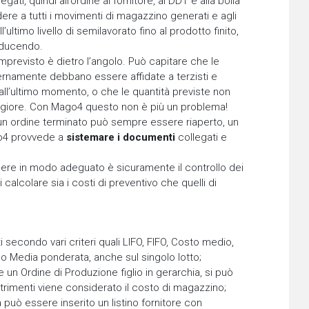
ati, quindi all’ordine al fornitore, al DDT e alla bolla
dere a tutti i movimenti di magazzino generati e agli
ultimo livello di semilavorato fino al prodotto finito,
roducendo.
mprevisto è dietro l’angolo. Può capitare che le
ternamente debbano essere affidate a terzisti e
 all’ultimo momento, o che le quantità previste non
ggiore. Con Mago4 questo non è più un problema!
un ordine terminato può sempre essere riaperto, un
go4 provvede a
sistemare i documenti
collegati e
ndere in modo adeguato è sicuramente il controllo dei
calcolare sia i costi di preventivo che quelli di
secondo vari criteri quali LIFO, FIFO, Costo medio,
 o Media ponderata, anche sul singolo lotto;
 un Ordine di Produzione figlio in gerarchia, si può
trimenti viene considerato il costo di magazzino;
 può essere inserito un listino fornitore con