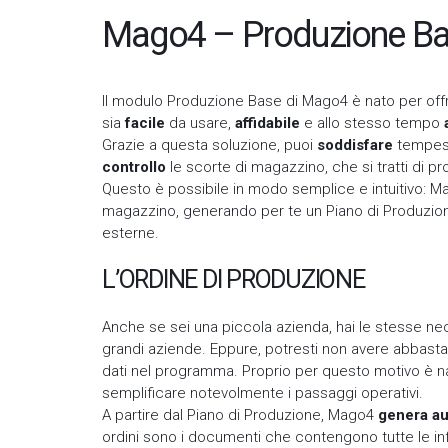
Mago4 – Produzione B
Il modulo Produzione Base di Mago4 è nato per offr
sia
facile
da usare,
affidabile
e allo stesso tempo
Grazie a questa soluzione, puoi
soddisfare
tempest
controllo
le scorte di magazzino, che si tratti di pro
Questo è possibile in modo semplice e intuitivo: Mago
magazzino, generando per te un Piano di Produzione 
esterne.
L’ORDINE DI PRODUZIONE
Anche se sei una piccola azienda, hai le stesse ne
grandi aziende. Eppure, potresti non avere abbasta
dati nel programma. Proprio per questo motivo è n
semplificare notevolmente i passaggi operativi.
A partire dal Piano di Produzione, Mago4
genera a
ordini sono i documenti che contengono tutte le inf