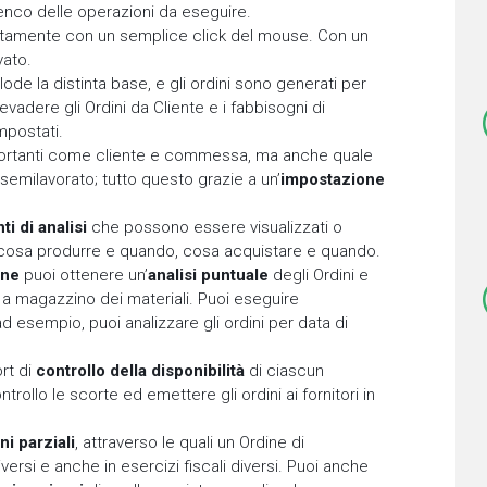
’elenco delle operazioni da eseguire.
ttamente con un semplice click del mouse. Con un
vato.
de la distinta base, e gli ordini sono generati per
 a evadere gli Ordini da Cliente e i fabbisogni di
mpostati.
importanti come cliente e commessa, ma anche quale
 semilavorato; tutto questo grazie a un’
impostazione
i di analisi
che possono essere visualizzati o
 cosa produrre e quando, cosa acquistare e quando.
one
puoi ottenere un’
analisi puntuale
degli Ordini e
à a magazzino dei materiali. Puoi eseguire
ad esempio, puoi analizzare gli ordini per data di
.
rt di
controllo della disponibilità
di ciascun
ollo le scorte ed emettere gli ordini ai fornitori in
i parziali
, attraverso le quali un Ordine di
si e anche in esercizi fiscali diversi. Puoi anche