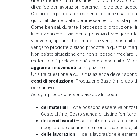
direttamente a tutti i documenti di conto lavoro colleg
di carico per lavorazioni esterne. Inoltre puoi acce
Ordini collegati gerarchicamente, oppure risalire dall’
quindi al cliente o alla commessa per cui si sta p
Come ben sai, durante il processo di produzione l’i
lavorazioni che inizialmente pensavi di svolgere in
viceversa, oppure che il materiale venga sostituito
vengano prodotte o siano prodotte in quantità ma
Non esiste situazione che non si possa rimediare: 
materiale già prelevato può essere sostituito. Ma
aggiorna i movimenti
di magazzino.
Un’altra questione a cui la tua azienda deve rispo
costi di produzione
. Produzione Base è in grado di 
consuntivo.
Ad ogni produzione sono associati i costi:
dei materiali
– che possono essere valorizzati 
Costo ultimo, Costo standard, Listino fornitore
dei semilavorati
– se per il semilavorato esiste
scegliere se assumere o meno il suo costo, al
delle lavorazioni
– se la lavorazione è esterna