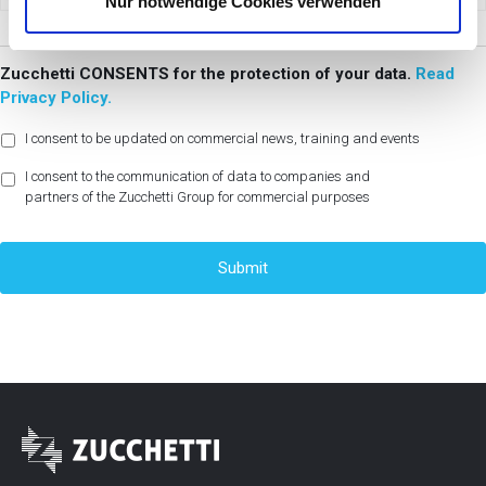
Nur notwendige Cookies verwenden
h
l
Zucchetti CONSENTS for the protection of your data.
Read
Privacy Policy.
I consent to be updated on commercial news, training and events
I consent to the communication of data to companies and
partners of the Zucchetti Group for commercial purposes
C
A
P
T
C
H
A